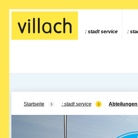
Gehe zur Startseite
stadt service
sta
Startseite
stadt service
Abteilungen