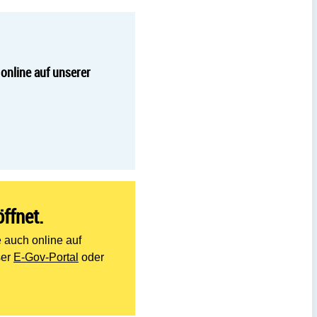
online auf unserer
ffnet.
 auch online auf
ser
E-Gov-Portal
oder