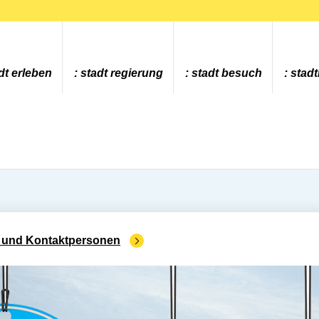
dt erleben
stadt regierung
stadt besuch
stad
 und Kontaktpersonen