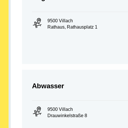
PLZ und Ort:
9500 Villach
Adresse:
Rathaus, Rathausplatz 1
Abteilung öffnen:
Abwasser
PLZ und Ort:
9500 Villach
Adresse:
Drauwinkelstraße 8