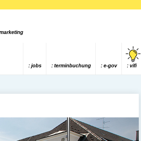
tmarketing
jobs
terminbuchung
e-gov
vifi