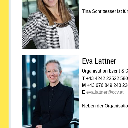
Tina Schrittesser ist 
Eva Lattner
Organisation Event & 
T
+43 4242 22522 58
M
+43 676 849 243 22
E
eva.lattner@ccv.at
Neben der Organisatio