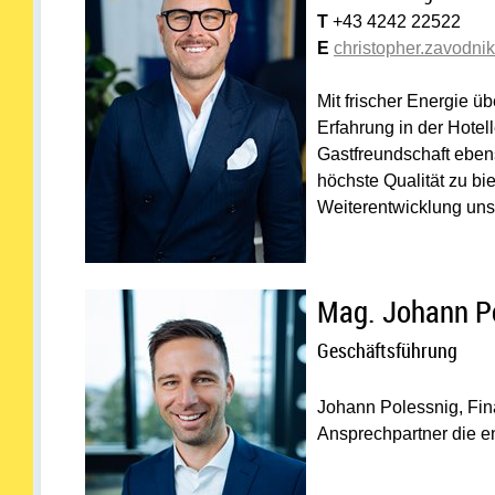
T
+43 4242 22522
E
christopher.zavodni
Mit frischer Energie ü
Erfahrung in der Hotell
Gastfreundschaft ebens
höchste Qualität zu bie
Weiterentwicklung un
Mag. Johann Po
Geschäftsführung
Johann Polessnig, Fina
Ansprechpartner die e