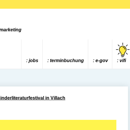
tmarketing
jobs
terminbuchung
e-gov
vifi
nderliteraturfestival in Villach