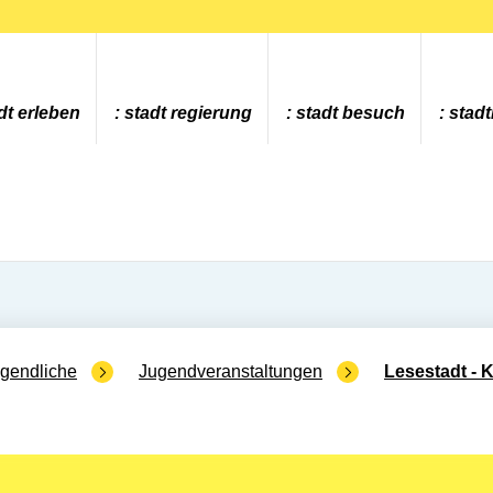
dt erleben
stadt regierung
stadt besuch
stad
ugendliche
Jugendveranstaltungen
Lesestadt - Ki