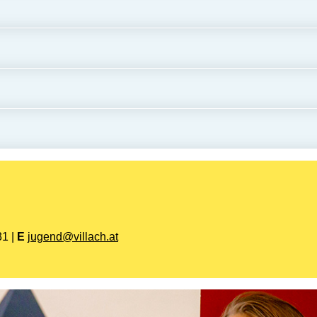
1 |
E
jugend@villach.at