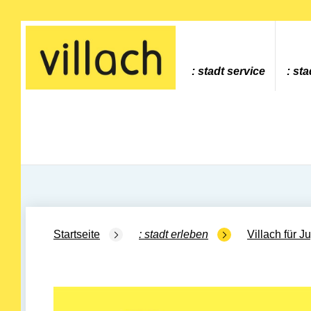
Gehe zur Startseite
stadt service
sta
Startseite
stadt erleben
Villach für J