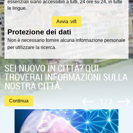
essenziali siano accessibili a tutti, 24 ore su 24, in tutte
n
le lingue.
u
Avvia :vifi
Protezione dei dati
Non è necessario fornire alcuna informazione personale
per utilizzare la ricerca.
SEI NUOVO IN CITTÀ? QUI
TROVERAI INFORMAZIONI SULLA
NOSTRA CITTÀ.
1
/
3
Continua
.
.
A
r
t
i