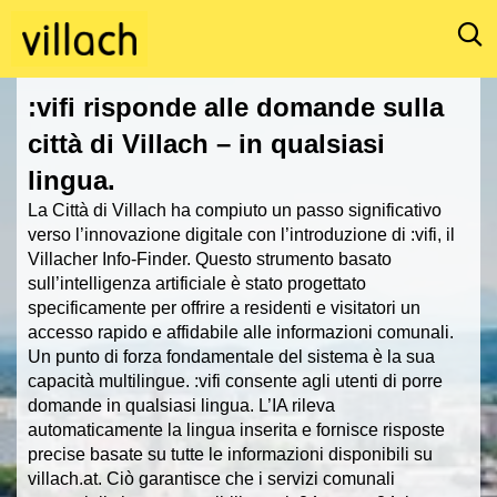
G
d
o
d
t
.
o
:vifi risponde alle domande sulla
s
t
e
h
città di Villach – in qualsiasi
a
e
lingua.
r
h
c
La Città di Villach ha compiuto un passo significativo
o
h
verso l’innovazione digitale con l’introduzione di :vifi, il
m
i
Villacher Info-Finder. Questo strumento basato
e
c
sull’intelligenza artificiale è stato progettato
p
o
specificamente per offrire a residenti e visitatori un
a
n
accesso rapido e affidabile alle informazioni comunali.
g
.
Un punto di forza fondamentale del sistema è la sua
e
o
capacità multilingue. :vifi consente agli utenti di porre
p
domande in qualsiasi lingua. L’IA rileva
e
automaticamente la lingua inserita e fornisce risposte
n
precise basate su tutte le informazioni disponibili su
m
villach.at. Ciò garantisce che i servizi comunali
e