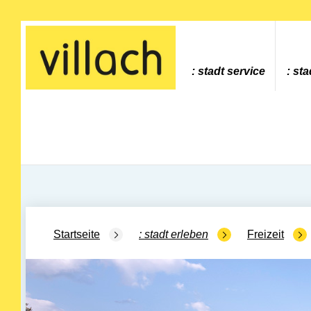
Gehe zur Startseite
stadt service
sta
Startseite
stadt erleben
Freizeit