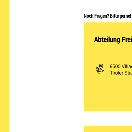
Noch Fragen? Bitte gerne!
Abteilung öff
Abteilung Fre
PLZ und Or
9500 Villa
Adresse:
Tiroler St