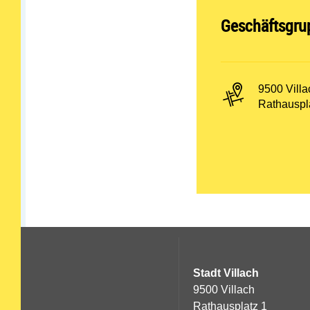
Abteilung öff
Geschäftsgru
PLZ und Or
9500 Villa
Adresse:
Rathauspl
Stadt Villach
9500 Villach
Rathausplatz 1