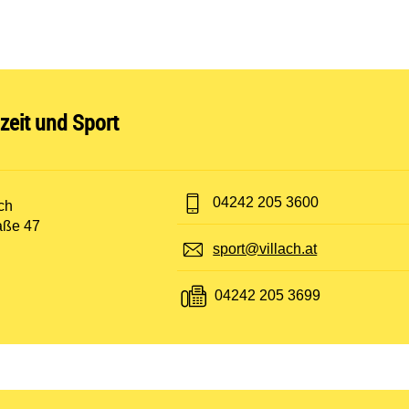
nen:
izeit und Sport
Telefon:
04242 205 3600
t:
ch
raße 47
E-Mail:
sport@villach.at
Fax:
04242 205 3699