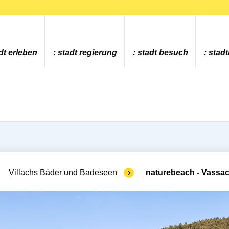
dt erleben
stadt regierung
stadt besuch
stad
Villachs Bäder und Badeseen
naturebeach - Vassa