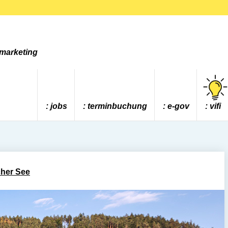
tmarketing
jobs
terminbuchung
e-gov
vifi
cher See