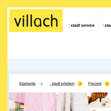
Gehe zur Startseite
stadt service
sta
Startseite
stadt erleben
Freizeit