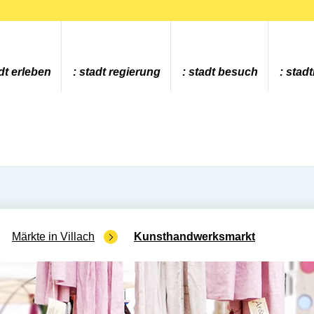
dt erleben
stadt regierung
stadt besuch
stad
Märkte in Villach
Kunsthandwerksmarkt