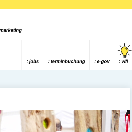
tmarketing
jobs
terminbuchung
e-gov
vifi