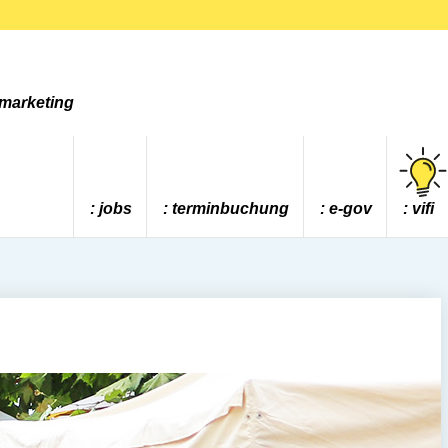
tmarketing
jobs
terminbuchung
e-gov
vifi