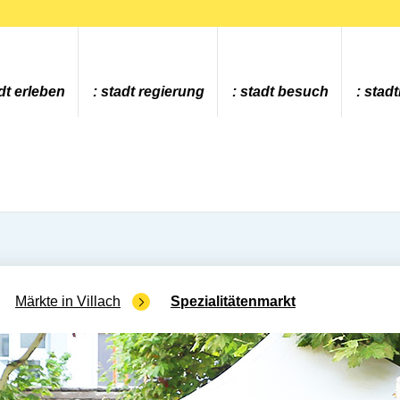
dt erleben
stadt regierung
stadt besuch
stad
Märkte in Villach
Spezialitätenmarkt