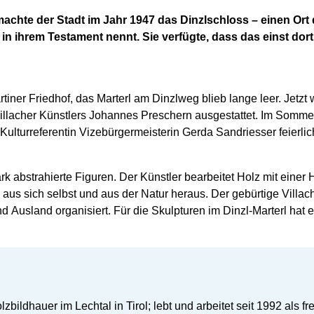
rmachte der Stadt im Jahr 1947 das Dinzlschloss – einen Ort
in ihrem Testament nennt. Sie verfügte, dass das einst dor
iner Friedhof, das Marterl am Dinzlweg blieb lange leer. Jetzt w
s Villacher Künstlers Johannes Preschern ausgestattet. Im Som
d Kulturreferentin Vizebürgermeisterin Gerda Sandriesser feier
 abstrahierte Figuren. Der Künstler bearbeitet Holz mit einer 
aus sich selbst und aus der Natur heraus. Der gebürtige Villach
nd Ausland organisiert. Für die Skulpturen im Dinzl-Marterl hat
bildhauer im Lechtal in Tirol; lebt und arbeitet seit 1992 als fr