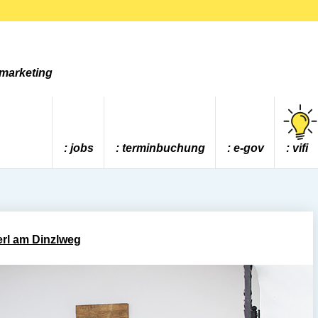
tmarketing
jobs
terminbuchung
e-gov
vifi
rl am Dinzlweg