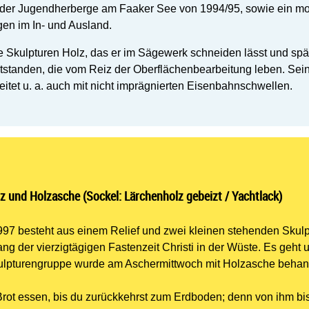
de der Jugendherberge am Faaker See von 1994/95, sowie ein 
ngen im In- und Ausland.
 Skulpturen Holz, das er im Sägewerk schneiden lässt und später
tstanden, die vom Reiz der Oberflächenbearbeitung leben. Sei
itet u. a. auch mit nicht imprägnierten Eisenbahnschwellen.
z und Holzasche (Sockel: Lärchenholz gebeizt / Yachtlack)
97 besteht aus einem Relief und zwei kleinen stehenden Skul
fang der vierzigtägigen Fastenzeit Christi in der Wüste. Es geh
lpturengruppe wurde am Aschermittwoch mit Holzasche behand
Brot essen, bis du zurückkehrst zum Erdboden; denn von ihm b