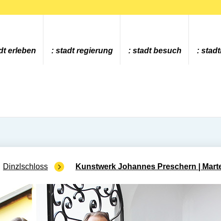
dt erleben
stadt regierung
stadt besuch
stad
Dinzlschloss
Kunstwerk Johannes Preschern | Marte