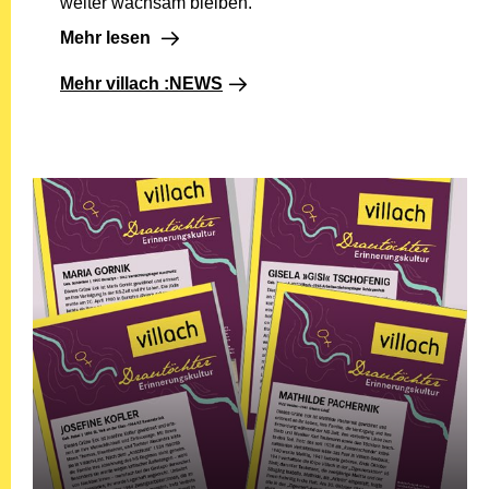
weiter wachsam bleiben.
Mehr lesen: Grüne Ecken: Geschichte auf Augenhöh
Mehr lesen
Mehr villach :NEWS
Ge