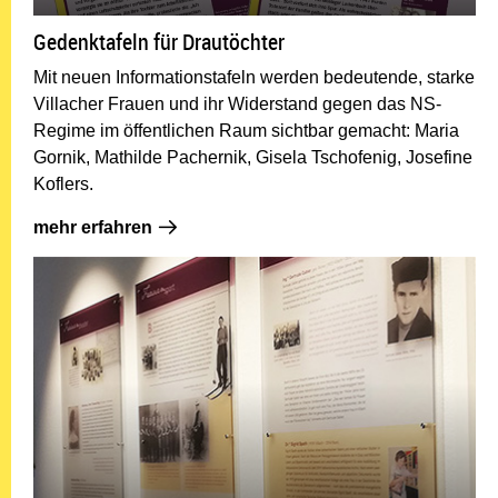
Gedenktafeln für Drautöchter
Mit neuen Informationstafeln werden bedeutende, starke
Villacher Frauen und ihr Widerstand gegen das NS-
Regime im öffentlichen Raum sichtbar gemacht: Maria
Gornik, Mathilde Pachernik, Gisela Tschofenig, Josefine
Koflers.
mehr erfahren: Gedenktafeln für Drautöc
mehr erfahren
Dr