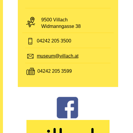
PLZ und Ort:
9500 Villach
Adresse:
Widmanngasse 38
Telefon:
04242 205 3500
E-Mail:
museum@villach.at
Fax:
04242 205 3599