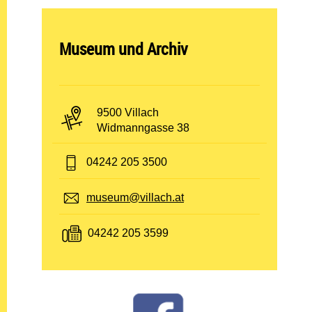
Abteilung öffnen:
Museum und Archiv
PLZ und Ort:
9500 Villach
Adresse:
Widmanngasse 38
Telefon:
04242 205 3500
E-Mail:
museum@villach.at
Fax:
04242 205 3599