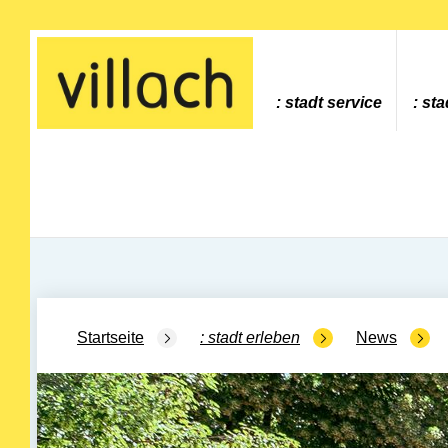
Gehe zur Startseite
stadt service
sta
Startseite
stadt erleben
News