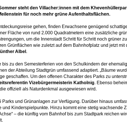
 Sommer steht den Villacher:innen mit dem Khevenhüllerpark
Meilenstein für noch mehr grüne Aufenthaltsflächen.
ntdeckungsreise gehen, finden Erwachsene genügend schattig
er Fläche von rund 2.000 Quadratmetern eine zusätzliche grün
trengungen, um die Innenstadt Schritt für Schritt noch grüner z
en Grünflächen wie zuletzt auf dem Bahnhofplatz und jetzt mit
ünther Albel
.
 bis zu den Semesterferien von den Schulkindern der ehemali
nnen der Abteilung Stadtgrün umfassend adaptiert. „Bäume wurd
ge geschaffen. Um den offenen Charakter des Parks zu unterst
itsreferentin Vizebürgermeisterin Katholnig
. Ebenso beheim
die offiziell als Naturdenkmal ausgewiesen wird.
16 Parks und Grünanlagen zur Verfügung. Darüber hinaus umfas
ätze und Kinderspielpunkte. Hinzu kommt eine stetig wachsende
Achse“ – die künftig vom Bahnhof bis zum Stadtpark reichen wir
t.