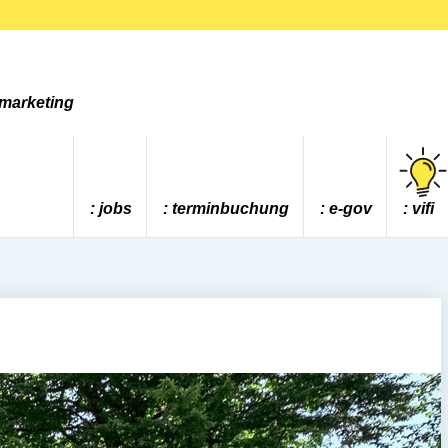
tmarketing
jobs
terminbuchung
e-gov
vifi