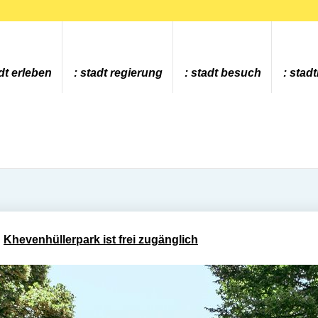
dt erleben
stadt regierung
stadt besuch
stad
Khevenhüllerpark ist frei zugänglich