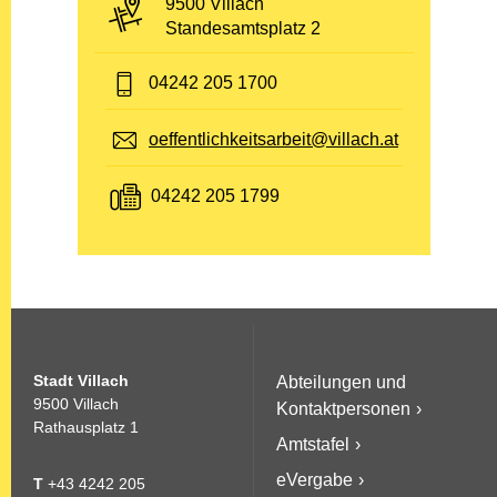
PLZ und Ort:
9500 Villach
Adresse:
Standesamtsplatz 2
Telefon:
04242 205 1700
E-Mail:
oeffentlichkeitsarbeit@villach.at
Fax:
04242 205 1799
Stadt Villach
Abteilungen und
9500 Villach
Kontaktpersonen
Rathausplatz 1
Amtstafel
eVergabe
T
+43 4242 205