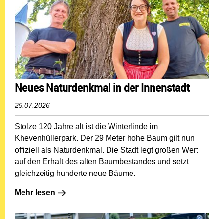
Neues Naturdenkmal in der Innenstadt
29.07.2026
Stolze 120 Jahre alt ist die Winterlinde im
Khevenhüllerpark. Der 29 Meter hohe Baum gilt nun
offiziell als Naturdenkmal. Die Stadt legt großen Wert
auf den Erhalt des alten Baumbestandes und setzt
gleichzeitig hunderte neue Bäume.
Mehr lesen: Neues Naturdenkmal in der Innenstadt
Mehr lesen