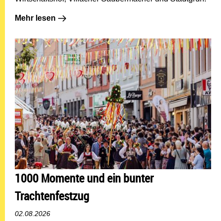
Mehr lesen: Stille Held:innen des Villacher Kirchtags
Mehr lesen
1000 Momente und ein bunter
Trachtenfestzug
02.08.2026