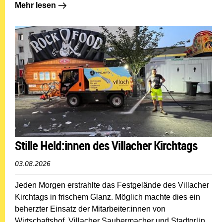
Mehr lesen: Defibrillator: Lebensrettung am Ossiacher 
Mehr lesen
Stille Held:innen des Villacher Kirchtags
03.08.2026
Jeden Morgen erstrahlte das Festgelände des Villacher
Kirchtags in frischem Glanz. Möglich machte dies ein
beherzter Einsatz der Mitarbeiter:innen von
Wirtschaftshof, Villacher Saubermacher und Stadtgrün.