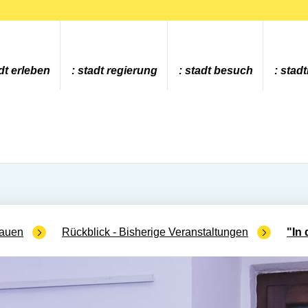
dt erleben
stadt regierung
stadt besuch
stad
rauen
Rückblick - Bisherige Veranstaltungen
"In