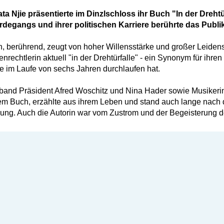
a Njie präsentierte im Dinzlschloss ihr Buch "In der Drehtü
egangs und ihrer politischen Karriere berührte das Publ
 berührend, zeugt von hoher Willensstärke und großer Leidens
enrechtlerin aktuell "in der Drehtürfalle" - ein Synonym für ihr
sie im Laufe von sechs Jahren durchlaufen hat.
erband Präsident Afred Woschitz und Nina Hader sowie Musike
rem Buch, erzählte aus ihrem Leben und stand auch lange nach d
gung. Auch die Autorin war vom Zustrom und der Begeisterung 