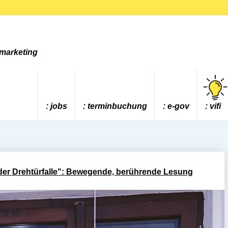
tmarketing
jobs
terminbuchung
e-gov
vifi
 der Drehtürfalle": Bewegende, berührende Lesung