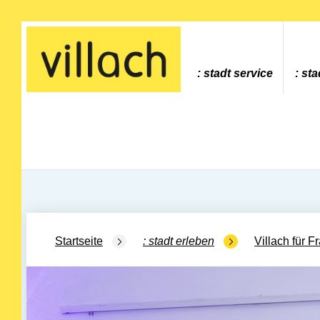
Gehe zur Startseite
stadt service
sta
Startseite
stadt erleben
Villach für F