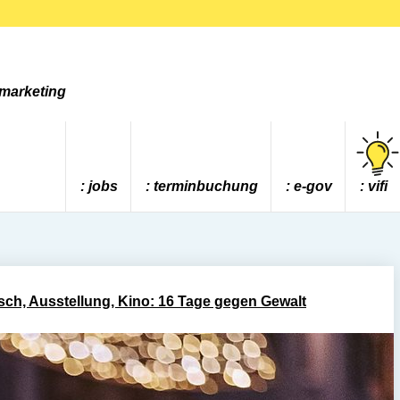
tmarketing
jobs
terminbuchung
e-gov
vifi
sch, Ausstellung, Kino: 16 Tage gegen Gewalt