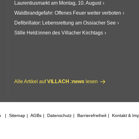
Laurentiusmarkt am Montag, 10. August
Waldbrandgefahr: Offenes Feuer weiter verboten
Defibrillator: Lebensrettung am Ossiacher See
Stille Held:innen des Villacher Kirchtags
Alle Artikel auf
VILLACH
:news
lesen
ch
Sitemap
AGBs
Datenschutz
Barrierefreiheit
Kontakt & Im