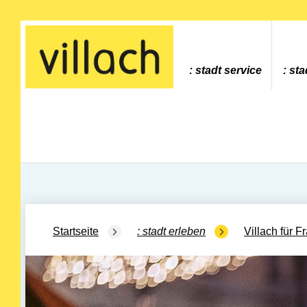
Gehe zur Startseite
stadt service
sta
Startseite
stadt erleben
Villach für F