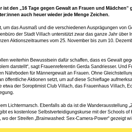
 ist den „16 Tage gegen Gewalt an Frauen und Mädchen“ ge
er:innen auch heuer wieder jede Menge Zeichen.
tzt, um das Ausmaß und die verschiedenen Ausprägungen von 
nbüro der Stadt Villach unterstützt zwar das ganze Jahr über In
en Aktionszeitraumes vom 25. November bis zum 10. Dezember
t sollen weiterhin Bewusstsein dafür schaffen, dass es Gewalt 
roblem darstellt“, sagt Frauenreferentin Gerda Sandriesser. Und 
inen Nährboden für Männergewalt an Frauen. Ohne Gleichstellung
an öffentliche Aktionen setzt, um auf diese Schieflage aufmerk
ie etwa der Soroptimist Club Villach, das Frauenhaus Villach, E
wegung.
dem Lichtermarsch. Ebenfalls ab da ist die Wanderausstellung „
bt es kostenlose Selbstverteidigungskurse mit der Schools of
 wo der Streifen „Brainwashed: Sex-Camera-Power“ gezeigt wird 