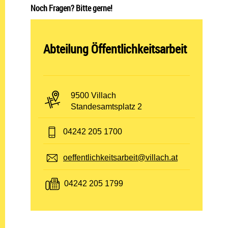
Noch Fragen? Bitte gerne!
Abteilung öffnen:
Abteilung Öffentlichkeitsarbeit
PLZ und Ort:
9500 Villach
Adresse:
Standesamtsplatz 2
Telefon:
04242 205 1700
E-Mail:
oeffentlichkeitsarbeit@villach.at
Fax:
04242 205 1799