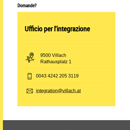
Domande?
Abteilung öffnen:
Ufficio per l'integrazione
PLZ und Ort:
9500 Villach
Adresse:
Rathausplatz 1
Telefon:
0043 4242 205 3119
E-Mail:
integration@villach.at