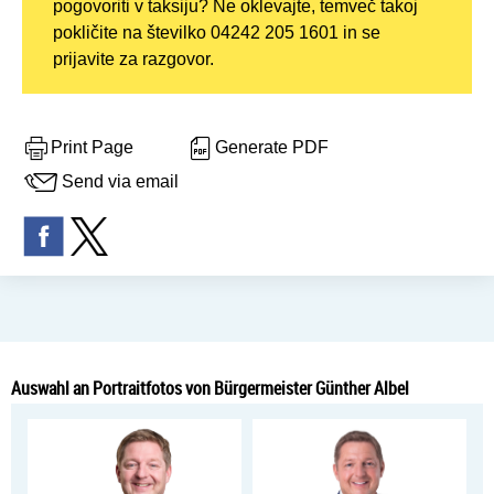
pogovoriti v taksiju? Ne oklevajte, temveč takoj
pokličite na številko 04242 205 1601 in se
prijavite za razgovor.
Print Page
Generate PDF
Send via email
Auswahl an Portraitfotos von Bürgermeister Günther Albel