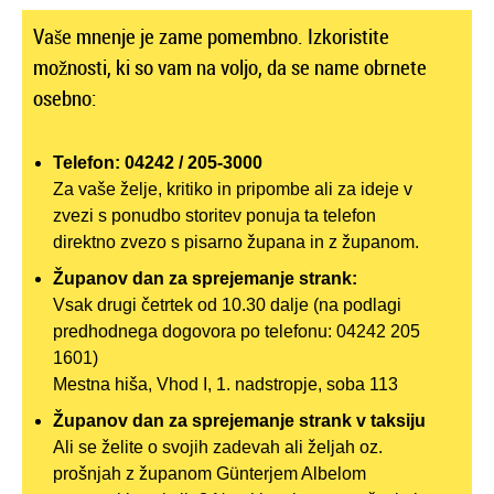
Vaše mnenje je zame pomembno. Izkoristite
možnosti, ki so vam na voljo, da se name obrnete
osebno:
Telefon: 04242 / 205-3000
Za vaše želje, kritiko in pripombe ali za ideje v
zvezi s ponudbo storitev ponuja ta telefon
direktno zvezo s pisarno župana in z županom.
Županov dan za sprejemanje strank:
Vsak drugi četrtek od 10.30 dalje (na podlagi
predhodnega dogovora po telefonu: 04242 205
1601)
Mestna hiša, Vhod I, 1. nadstropje, soba 113
Županov dan za sprejemanje strank v taksiju
Ali se želite o svojih zadevah ali željah oz.
prošnjah z županom Günterjem Albelom