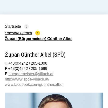
Startseite
mestna uprava
Župan (Bürgermeister) Günther Albel
Župan Günther Albel (SPÖ)
T
+43(0)4242 / 205-1000
F
+43(0)4242 / 205-1699
E
buergermeister@villach.at
http://www.spoe-villach.at/
www.facebook.com/guenther.albel