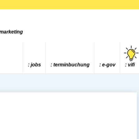
tmarketing
jobs
terminbuchung
e-gov
vifi