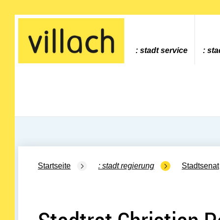
Gehe zur Startseite
stadt service
sta
Startseite
stadt regierung
Stadtsenat