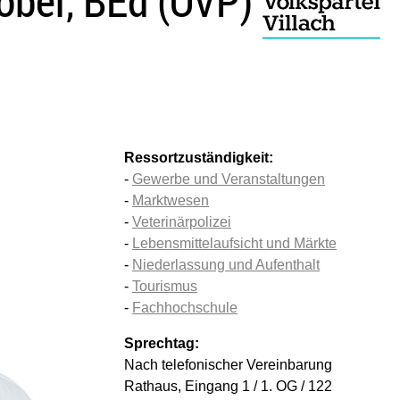
Pober,
BEd
(ÖVP)
Ressortzuständigkeit:
-
Gewerbe und Veranstaltungen
-
Marktwesen
-
Veterinärpolizei
-
Lebensmittelaufsicht und Märkte
-
Niederlassung und Aufenthalt
-
Tourismus
-
Fachhochschule
Sprechtag:
Nach telefonischer Vereinbarung
Rathaus, Eingang 1 / 1. OG / 122