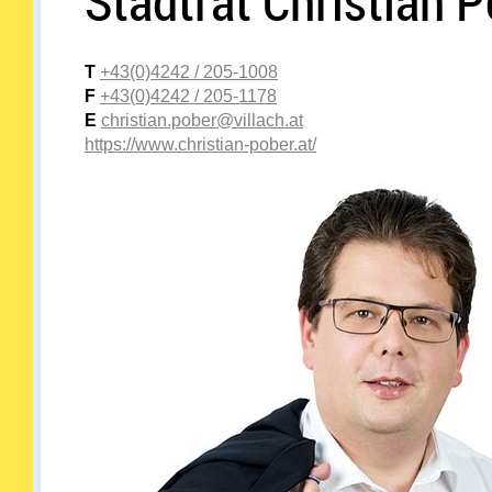
Stadtrat Christian 
T
+43(0)4242 / 205-1008
F
+43(0)4242 / 205-1178
E
christian.pober@villach.at
https://www.christian-pober.at/