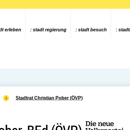
dt erleben
stadt regierung
stadt besuch
stad
Stadtrat Christian Pober (ÖVP)