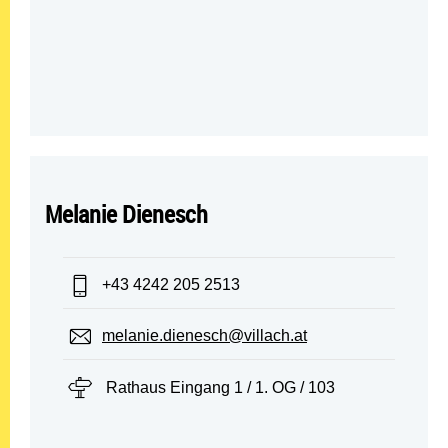
Melanie Dienesch
Telefon:
+43 4242 205 2513
E-Mail:
melanie.dienesch@villach.at
Standort:
Rathaus Eingang 1 / 1. OG / 103