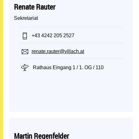
Renate Rauter
Sekretariat
Telefon:
+43 4242 205 2527
E-Mail:
renate.rauter@villach.at
Standort:
Rathaus Eingang 1 / 1. OG / 110
Martin Regenfelder