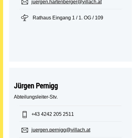
E-Mail:
juergen.hartenberger@villach.at
Standort:
Rathaus Eingang 1 / 1. OG / 109
Jürgen Pernigg
Abteilungsleiter-Stv.
Telefon:
+43 4242 205 2511
E-Mail:
juergen.pernigg@villach.at