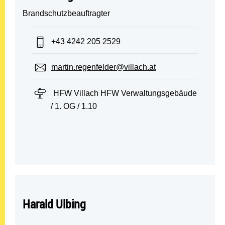
Brandschutzbeauftragter
Telefon:
+43 4242 205 2529
E-Mail:
martin.regenfelder@villach.at
Standort:
HFW Villach HFW Verwaltungsgebäude
/ 1. OG / 1.10
Harald Ulbing