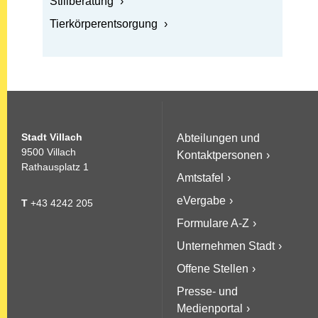
Öffnen: Stillberatung
Stillberatung
Öffnen: Tierkörperentsorgung
Tierkörperentsorgung
Stadt Villach
Abteilungen und
9500 Villach
Kontaktpersonen
Rathausplatz 1
Amtstafel
eVergabe
T
+43 4242 205
Formulare A-Z
Unternehmen Stadt
Offene Stellen
Presse- und
Medienportal