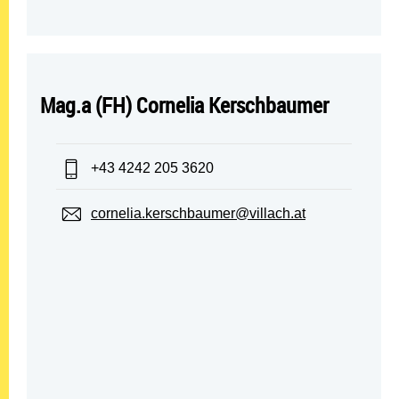
Mag.a (FH) Cornelia Kerschbaumer
Telefon:
+43 4242 205 3620
E-Mail:
cornelia.kerschbaumer@villach.at