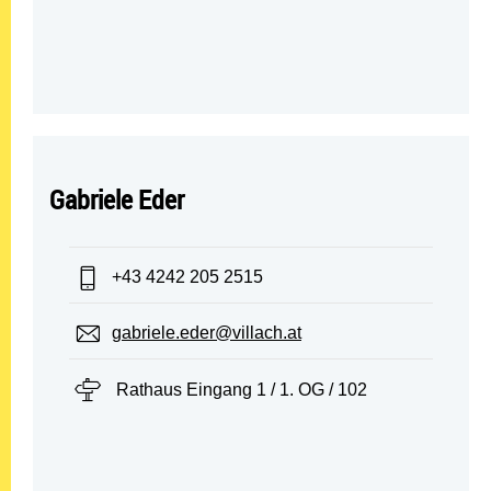
Gabriele Eder
Telefon:
+43 4242 205 2515
E-Mail:
gabriele.eder@villach.at
Standort:
Rathaus Eingang 1 / 1. OG / 102