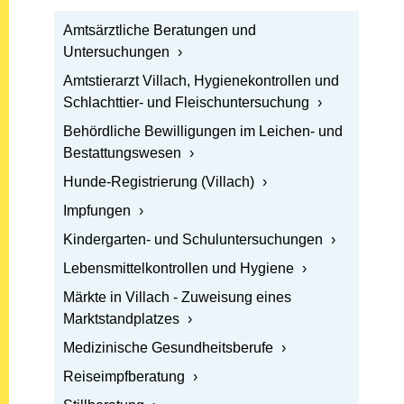
Öffnen: Amtsärztliche Beratungen und Untersuchung
Amtsärztliche Beratungen und
Untersuchungen
Öffnen: Amtstierarzt Villach, Hygienekontrollen und 
Amtstierarzt Villach, Hygienekontrollen und
Schlachttier- und Fleischuntersuchung
Öffnen: Behördliche Bewilligungen im Leichen- und 
Behördliche Bewilligungen im Leichen- und
Bestattungswesen
Öffnen: Hunde-Registrierung (Villach)
Hunde-Registrierung (Villach)
Öffnen: Impfungen
Impfungen
Öffnen: Kindergarten- und Schuluntersuchungen
Kindergarten- und Schuluntersuchungen
Öffnen: Lebensmittelkontrollen und Hygiene
Lebensmittelkontrollen und Hygiene
Öffnen: Märkte in Villach - Zuweisung eines Marktsta
Märkte in Villach - Zuweisung eines
Marktstandplatzes
Öffnen: Medizinische Gesundheitsberufe
Medizinische Gesundheitsberufe
Öffnen: Reiseimpfberatung
Reiseimpfberatung