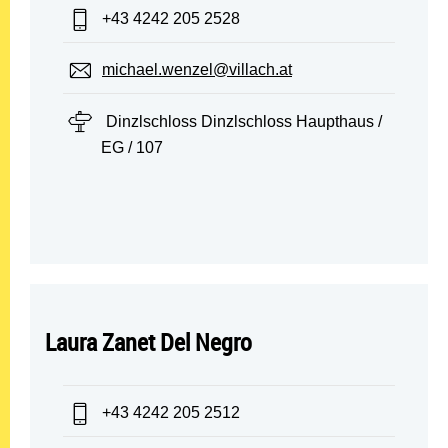
Telefon:
+43 4242 205 2528
E-Mail:
michael.wenzel@villach.at
Standort:
Dinzlschloss Dinzlschloss Haupthaus /
EG / 107
Laura Zanet Del Negro
Telefon:
+43 4242 205 2512