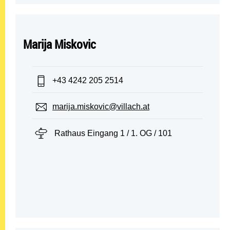
Marija Miskovic
Telefon:
+43 4242 205 2514
E-Mail:
marija.miskovic@villach.at
Standort:
Rathaus Eingang 1 / 1. OG / 101