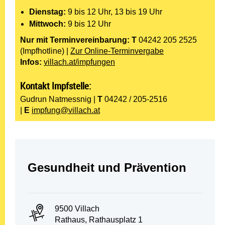
Dienstag:
9 bis 12 Uhr, 13 bis 19 Uhr
Mittwoch:
9 bis 12 Uhr
Nur mit Terminvereinbarung:
T
04242 205 2525
(Impfhotline) |
Zur Online-Terminvergabe
Infos:
villach.at/impfungen
Kontakt Impfstelle:
Gudrun Natmessnig |
T
04242 / 205-2516
|
E
impfung@villach.at
Abteilung:
Gesundheit und Prävention
PLZ und Ort:
9500 Villach
Adresse:
Rathaus, Rathausplatz 1