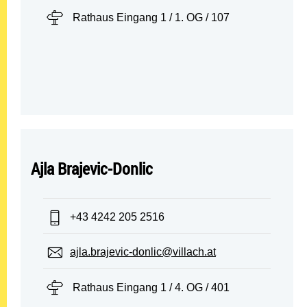
Standort:
Rathaus Eingang 1 / 1. OG / 107
Ajla Brajevic-Donlic
Telefon:
+43 4242 205 2516
E-Mail:
ajla.brajevic-donlic@villach.at
Standort:
Rathaus Eingang 1 / 4. OG / 401