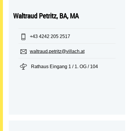
Waltraud Petritz, BA, MA
Telefon:
+43 4242 205 2517
E-Mail:
waltraud.petritz@villach.at
Standort:
Rathaus Eingang 1 / 1. OG / 104