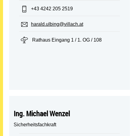
Telefon:
+43 4242 205 2519
E-Mail:
harald.ulbing@villach.at
Standort:
Rathaus Eingang 1 / 1. OG / 108
Ing. Michael Wenzel
Sicherheitsfachkraft