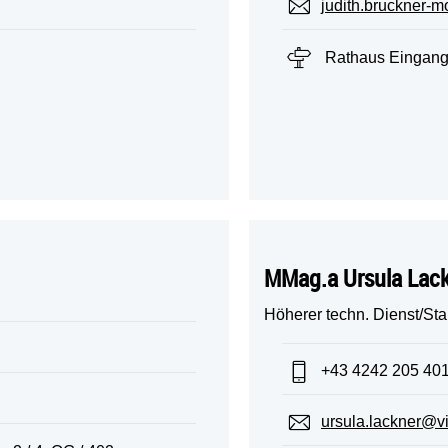
E-Mail:
judith.bruckner-m
Standort:
Rathaus Eingang 
MMag.a Ursula Lac
Höherer techn. Dienst/Sta
Telefon:
+43 4242 205 40
E-Mail:
ursula.lackner@vi