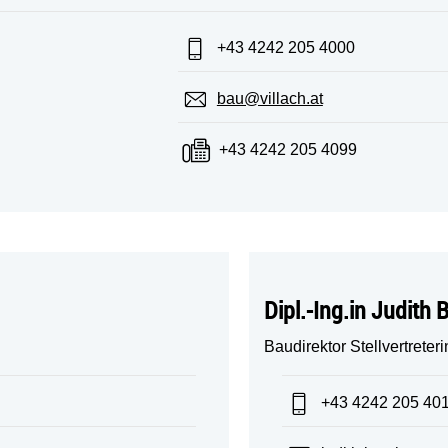
Telefon:
+43 4242 205 4000
E-Mail:
bau@villach.at
Fax:
+43 4242 205 4099
Dipl.-Ing.in Judith
Baudirektor Stellvertreteri
Telefon:
+43 4242 205 40