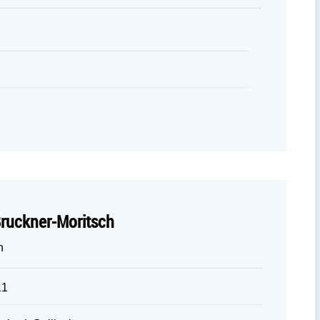
 Bruckner-Moritsch
n
11