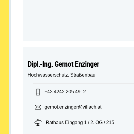
Dipl.-Ing. Gernot Enzinger
Hochwasserschutz, Straßenbau
Telefon:
+43 4242 205 4912
E-Mail:
gernot.enzinger@villach.at
Standort:
Rathaus Eingang 1 / 2. OG / 215