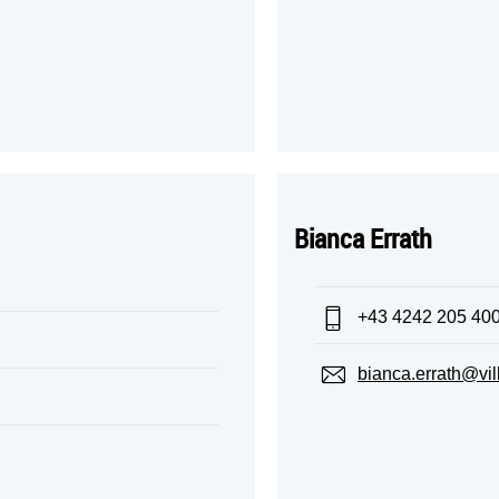
Bianca Errath
Telefon:
+43 4242 205 40
E-Mail:
bianca.errath@vil