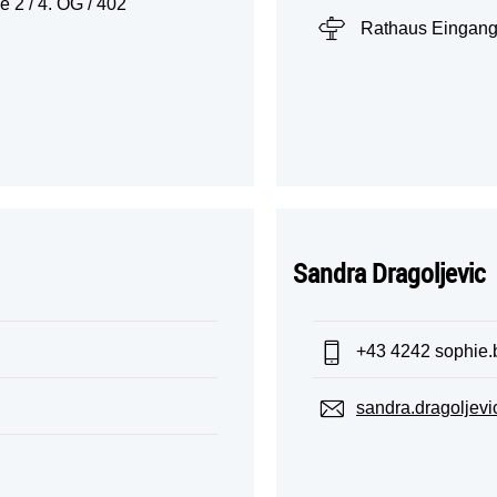
e 2 / 4. OG / 402
Standort:
Rathaus Eingang 
Sandra Dragoljevic
Telefon:
+43 4242 sophie.
E-Mail:
sandra.dragoljevi