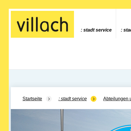
Gehe zur Startseite
stadt service
sta
Startseite
stadt service
Abteilungen 