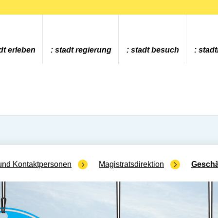
dt erleben
stadt regierung
stadt besuch
stad
und Kontaktpersonen
Magistratsdirektion
Geschä