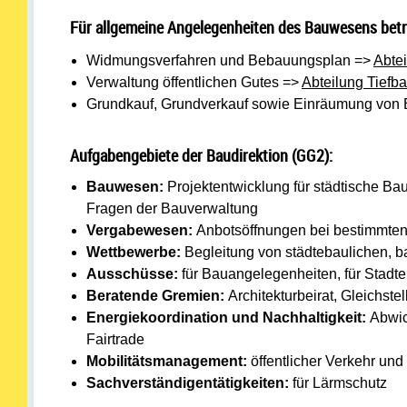
Für allgemeine Angelegenheiten des Bauwesens betr
Widmungsverfahren und Bebauungsplan =>
Abte
Verwaltung öffentlichen Gutes =>
Abteilung Tiefb
Grundkauf, Grundverkauf sowie Einräumung von 
Aufgabengebiete der Baudirektion (GG2):
Bauwesen:
Projektentwicklung für städtische Ba
Fragen der Bauverwaltung
Vergabewesen:
Anbotsöffnungen bei bestimmten
Wettbewerbe:
Begleitung von städtebaulichen, 
Ausschüsse:
für Bauangelegenheiten, für Stadte
Beratende Gremien:
Architekturbeirat, Gleichs
Energiekoordination und Nachhaltigkeit:
Abwic
Fairtrade
Mobilitätsmanagement:
öffentlicher Verkehr und
Sachverständigentätigkeiten:
für Lärmschutz