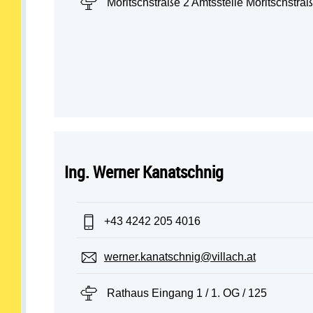
Standort:
Moritschstraße 2 Amtsstelle Moritschstraß
Ing. Werner Kanatschnig
Telefon:
+43 4242 205 4016
E-Mail:
werner.kanatschnig@villach.at
Standort:
Rathaus Eingang 1 / 1. OG / 125