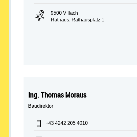
PLZ und Ort:
9500 Villach
Adresse:
Rathaus, Rathausplatz 1
Ing. Thomas Moraus
Baudirektor
Telefon:
+43 4242 205 4010