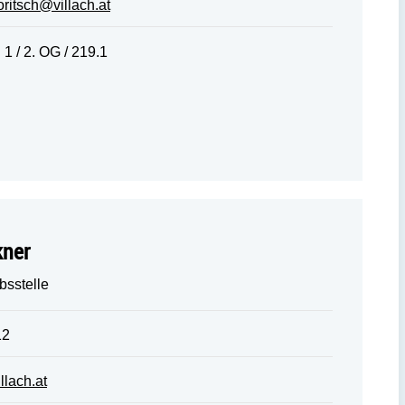
oritsch@villach.at
1 / 2. OG / 219.1
kner
bsstelle
12
llach.at