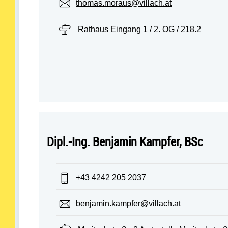
E-Mail:
thomas.moraus@villach.at
Standort:
Rathaus Eingang 1 / 2. OG / 218.2
Dipl.-Ing. Benjamin Kampfer, BSc
Telefon:
+43 4242 205 2037
E-Mail:
benjamin.kampfer@villach.at