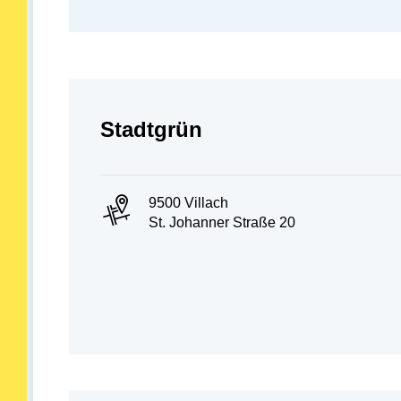
Abteilung:
Stadtgrün
PLZ und Ort:
9500 Villach
Adresse:
St. Johanner Straße 20