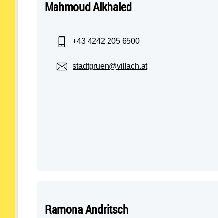
Mahmoud Alkhaled
Telefon:
+43 4242 205 6500
E-Mail:
stadtgruen@villach.at
Ramona Andritsch