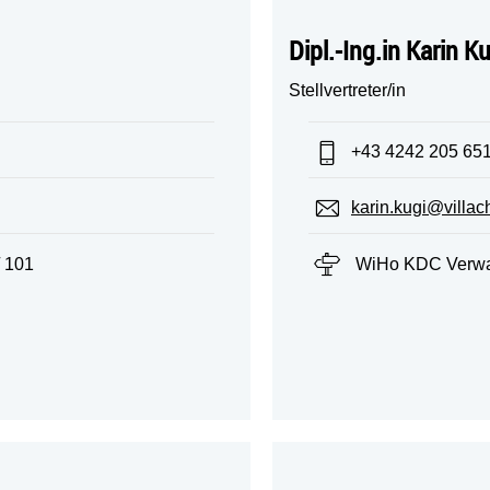
Dipl.-Ing.in Karin K
Stellvertreter/in
Telefon:
+43 4242 205 65
E-Mail:
karin.kugi@villach
Standort:
 101
WiHo KDC Verwal