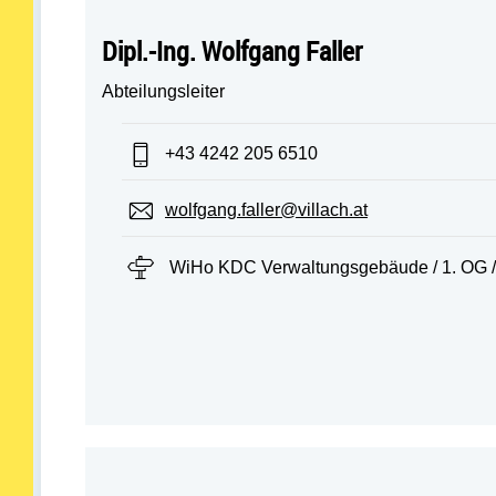
Dipl.-Ing. Wolfgang Faller
Abteilungsleiter
Telefon:
+43 4242 205 6510
E-Mail:
wolfgang.faller@villach.at
Standort:
WiHo KDC Verwaltungsgebäude / 1. OG /