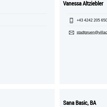
Vanessa Altziebler
Telefon:
+43 4242 205 65
E-Mail:
stadtgruen@villac
Sana Basic, BA