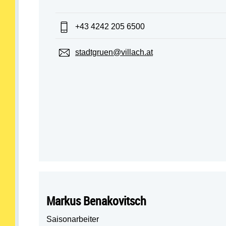
Telefon:
+43 4242 205 6500
E-Mail:
stadtgruen@villach.at
Markus Benakovitsch
Saisonarbeiter