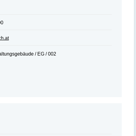
00
h.at
tungsgebäude / EG / 002