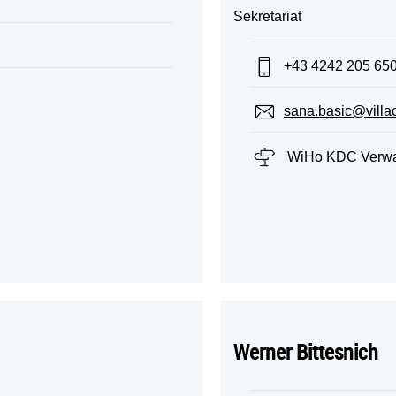
Sekretariat
Telefon:
+43 4242 205 65
E-Mail:
sana.basic@villac
Standort:
WiHo KDC Verwal
Werner Bittesnich