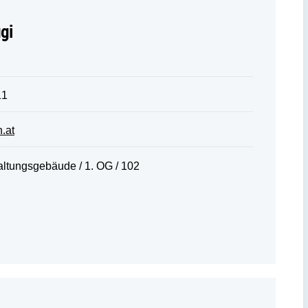
ugi
11
.at
tungsgebäude / 1. OG / 102