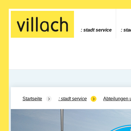
Gehe zur Startseite
stadt service
sta
Startseite
stadt service
Abteilungen 