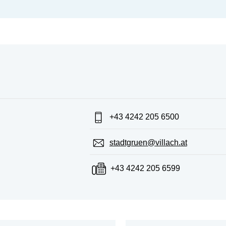
Telefon:
+43 4242 205 6500
E-Mail:
stadtgruen@villach.at
Fax:
+43 4242 205 6599