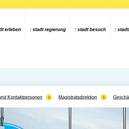
dt erleben
stadt regierung
stadt besuch
stad
und Kontaktpersonen
Magistratsdirektion
Geschäf