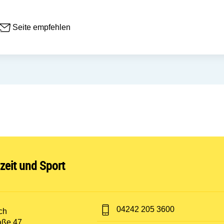
Seite empfehlen
nen:
izeit und Sport
Telefon:
04242 205 3600
t:
ch
raße 47