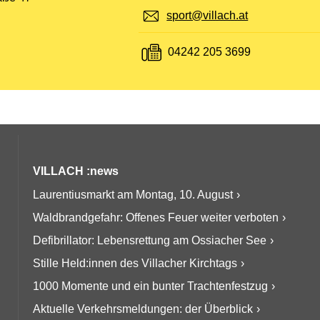
E-Mail:
sport@villach.at
Fax:
04242 205 3699
VILLACH :news
Laurentiusmarkt am Montag, 10. August
Waldbrandgefahr: Offenes Feuer weiter verboten
Defibrillator: Lebensrettung am Ossiacher See
Stille Held:innen des Villacher Kirchtags
1000 Momente und ein bunter Trachtenfestzug
Aktuelle Verkehrsmeldungen: der Überblick