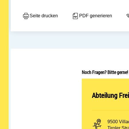
Seite drucken
PDF generieren
Noch Fragen? Bitte gerne!
Abteilung öff
Abteilung Fre
PLZ und Or
9500 Villa
Adresse:
Tiroler St