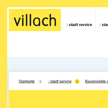
Gehe zur Startseite
stadt service
sta
Startseite
stadt service
Bauprojekte 