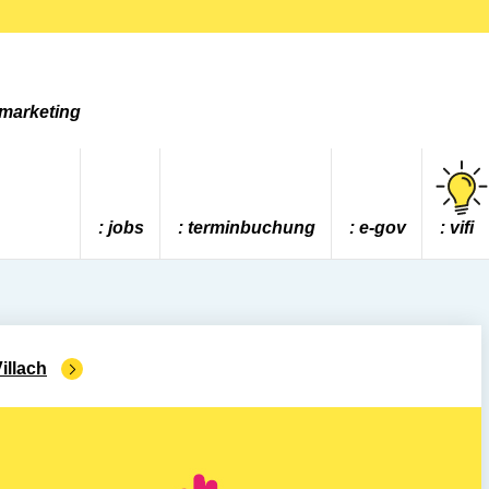
tmarketing
jobs
terminbuchung
e-gov
vifi
illach