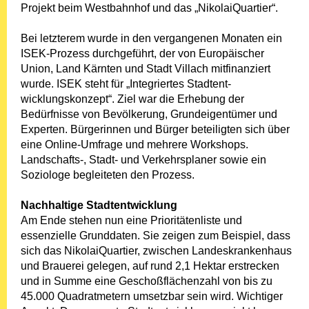
Projekt beim Westbahnhof und das „NikolaiQuar­tier“.
Bei letzterem wurde in den vergangenen Monaten ein
ISEK-Prozess durchgeführt, der von Eu­ropäischer
Union, Land Kärnten und Stadt Villach mitfinanziert
wurde. ISEK steht für „Inte­grier­tes Stadtent­
wicklungskonzept“. Ziel war die Erhebung der
Bedürfnisse von Bevölkerung, Grundei­gentü­mer und
Experten. Bürgerinnen und Bürger beteiligten sich über
eine Online-Umfrage und mehrere Workshops.
Landschafts-, Stadt- und Verkehrsplaner sowie ein
Soziologe beglei­teten den Pro­zess.
Nachhaltige Stadtentwicklung
Am Ende stehen nun eine Prioritätenliste und
essenzielle Grunddaten. Sie zeigen zum Beispiel, dass
sich das NikolaiQuartier, zwischen Landeskrankenhaus
und Brauerei gele­gen, auf rund 2,1 Hektar erstrecken
und in Summe eine Geschoßflächenzahl von bis zu
45.000 Quadratmetern umsetzbar sein wird. Wichtiger