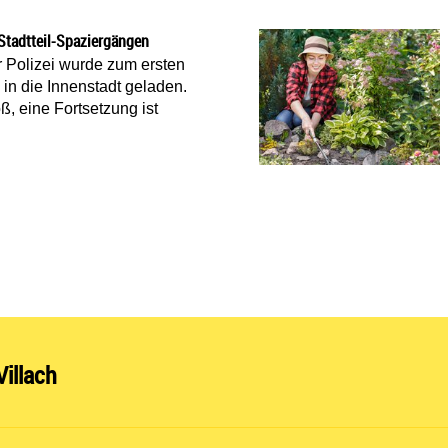
 Stadtteil-Spaziergängen
r Polizei wurde zum ersten
 in die Innenstadt geladen.
ß, eine Fortsetzung ist
icher Auftakt zu Stadtteil-Spaziergängen
nen:
illach