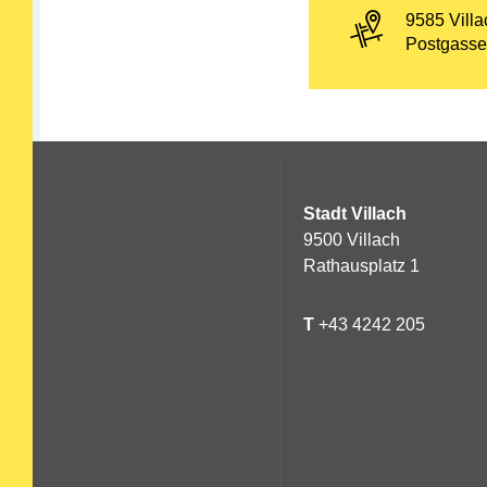
PLZ und Or
9585 Villa
Adresse:
Postgasse
Stadt Villach
9500 Villach
Rathausplatz 1
T
+43 4242 205