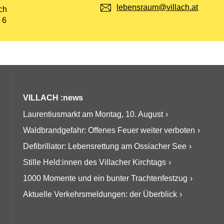
E-Mail:
lebensraum@villach.at
t:
ch
 6
VILLACH :news
Laurentiusmarkt am Montag, 10. August
Waldbrandgefahr: Offenes Feuer weiter verboten
Defibrillator: Lebensrettung am Ossiacher See
Stille Held:innen des Villacher Kirchtags
1000 Momente und ein bunter Trachtenfestzug
Aktuelle Verkehrsmeldungen: der Überblick