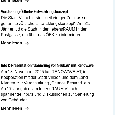
Mehr lesen: Stadtplanung im Wandel
Mehr lesen
Vorstellung Örtliche Entwicklungskonzept
Die Stadt Villach erstellt seit einiger Zeit das so
genannte „Örtliche Entwicklungskonzept“. Am 21.
Jänner lud die Stadt in den lebensRAUM in der
Postgasse, um über das ÖEK zu informieren.
Mehr lesen: Vorstellung Örtliche Entwicklungskonzept
Mehr lesen
Info & Präsentation "Sanierung vor Neubau" mit Renowave
Am 18. November 2025 lud RENOWAVE.AT, in
Kooperation mit der Stadt Villach und dem Land
Kärnten, zur Veranstaltung „Chance Bestand“ ein.
Ab 17 Uhr gab es im lebensRAUM Villach
spannende Inputs und Diskussionen zur Sanierung
von Gebäuden.
Mehr lesen: Info & Präsentation "Sanierung vor Neubau" 
Mehr lesen