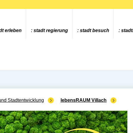
dt erleben
stadt regierung
stadt besuch
stad
und Stadtentwicklung
lebensRAUM Villach