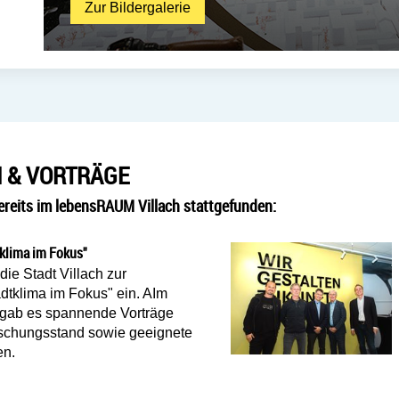
Zur Bildergalerie: BILDERGALER
Zur Bildergalerie
 & VORTRÄGE
reits im lebensRAUM Villach stattgefunden:
tklima im Fokus"
die Stadt Villach zur
adtklima im Fokus" ein. AIm
gab es spannende Vorträge
rschungsstand sowie geeignete
en.
anstaltung "Stadtklima im Fokus"