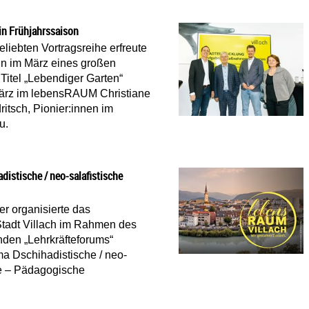
 in Frühjahrssaison
eliebten Vortragsreihe erfreute
in im März eines großen
Titel „Lebendiger Garten“
März im lebensRAUM Christiane
itsch, Pionier:innen im
u.
 Garten startete in Frühjahrssaison
distische / neo-salafistische
r organisierte das
 Stadt Villach im Rahmen des
nden „Lehrkräfteforums“
 Dschihadistische / neo-
ve – Pädagogische
teforum: Dschihadistische / neo-salafistische Narrative