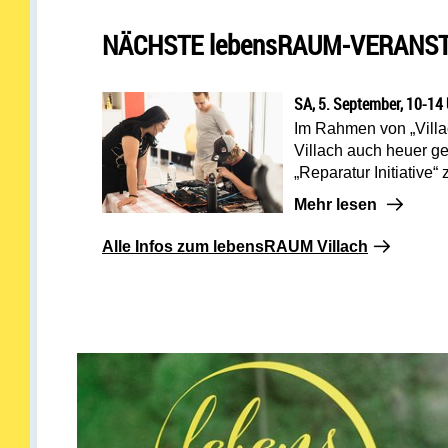
NÄCHSTE lebensRAUM-VERANS
SA, 5. September, 10-14 
Im Rahmen von „Villach
Villach auch heuer g
„Reparatur Initiative“
Mehr lesen: SA, 5. S
Mehr lesen
Alle Infos zum lebensRAUM Villach