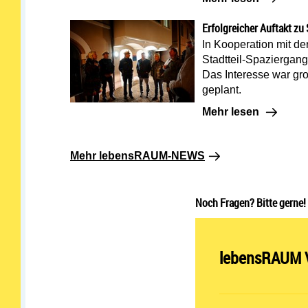
Erfolgreicher Auftakt zu
In Kooperation mit de
Stadtteil-Spaziergang
Das Interesse war gro
geplant.
Mehr lesen: Erfolgre
Mehr lesen
Mehr lebensRAUM-NEWS
Noch Fragen? Bitte gerne!
Abteilung öff
lebensRAUM V