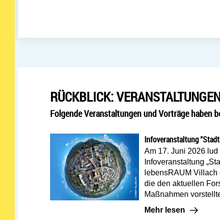
RÜCKBLICK: VERANSTALTUNGEN
Folgende Veranstaltungen und Vorträge haben be
Infoveranstaltung "Stad
Am 17. Juni 2026 lud 
Infoveranstaltung „St
lebensRAUM Villach 
die den aktuellen Fo
Maßnahmen vorstellt
Mehr lesen: Infover
Mehr lesen