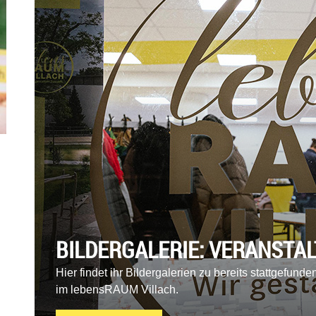
BILDERGALERIE: VERANSTA
RAUM Villach
Hier findet ihr Bildergalerien zu bereits stattgefun
im lebensRAUM Villach.