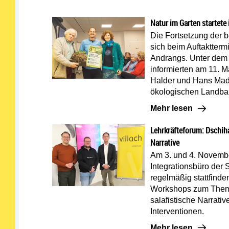
Natur im Garten startete
Die Fortsetzung der b
sich beim Auftaktterm
Andrangs. Unter dem 
informierten am 11. 
Halder und Hans Madr
ökologischen Landba
Mehr lesen: Natur im
Mehr lesen
Lehrkräfteforum: Dschiha
Narrative
Am 3. und 4. Novembe
Integrationsbüro der
regelmäßig stattfinde
Workshops zum Thema
salafistische Narrati
Interventionen.
Mehr lesen: Lehrkräf
Mehr lesen