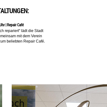
TALTUNGEN:
Uhr | Repair Café
 repariert“ lädt die Stadt
emeinsam mit dem Verein
 zum beliebten Repair Café.
eptember, 10-14 Uhr | Repair Café
Das ist der lebensRAUM Villach