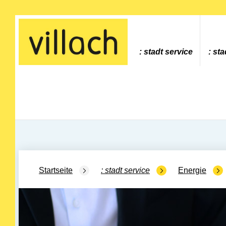
Gehe zur Startseite
stadt service
sta
Startseite
stadt service
Energie