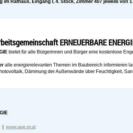
g im Rathaus,
Eingang I, 4. Stock, Zimmer 407
jeweils von 1
 Arbeitsgemeinschaft ERNEUERBARE ENERGI
RGIE
bietet für alle Bürgerinnen und Bürger eine kostenlose Eng
er
alle energierelevanten Themen im Baubereich informieren las
hotovoltaik, Dämmung der Außenwände über Feuchtigkeit, San
GIE
|
www.aee.or.at