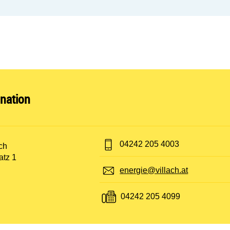
nen:
nation
Telefon:
04242 205 4003
t:
ch
atz 1
E-Mail:
energie@villach.at
Fax:
04242 205 4099