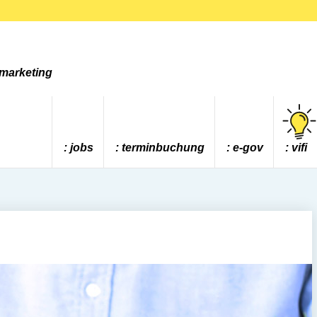
tmarketing
jobs
terminbuchung
e-gov
vifi