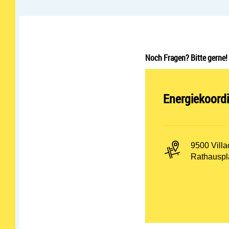
Noch Fragen? Bitte gerne!
Abteilung öff
Energiekoordi
PLZ und Or
9500 Villa
Adresse:
Rathauspl