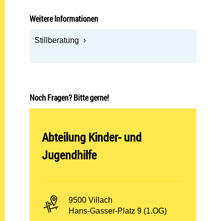
Weitere Informationen
Stillberatung
Noch Fragen? Bitte gerne!
Abteilung öffnen:
Abteilung Kinder- und
Jugendhilfe
PLZ und Ort:
9500 Villach
Adresse:
Hans-Gasser-Platz 9 (1.OG)