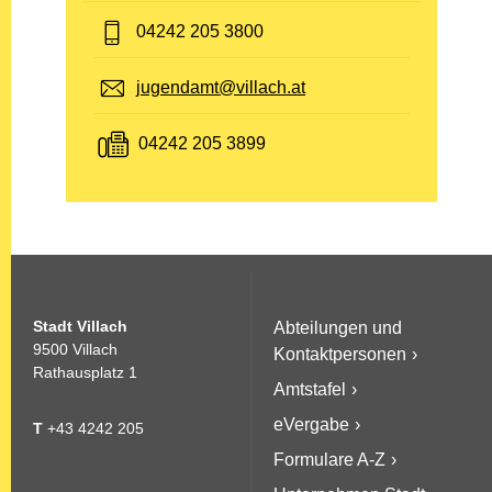
Telefon:
04242 205 3800
E-Mail:
jugendamt@villach.at
Fax:
04242 205 3899
Stadt Villach
Abteilungen und
9500 Villach
Kontaktpersonen
Rathausplatz 1
Amtstafel
eVergabe
T
+43 4242 205
Formulare A-Z