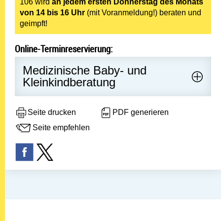
106 wird
an jedem ersten Donnerstag des Monats
von 14 bis 16 Uhr
(mit Voranmeldung!) beraten und
geimpft!
Online-Terminreservierung:
Medizinische Baby- und
Kleinkindberatung
Seite drucken
PDF generieren
Seite empfehlen