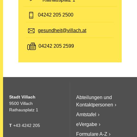
Telefon:
04242 205 2500
E-Mail:
gesundheit@villach.at
Fax:
04242 205 2599
Stadt Villach
Abteilungen und
9500 Villach
Kontaktpersonen
Rathausplatz 1
Amtstafel
eVergabe
T
+43 4242 205
Formulare A-Z