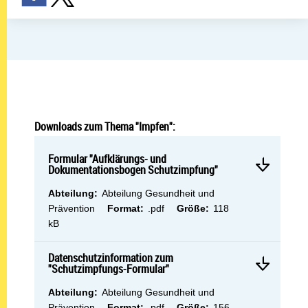
Downloads zum Thema "Impfen":
Mehr 
Formular "Aufklärungs- und Dokumentationsbogen Schutzi
Formular "Aufklärungs- und
Dokumentationsbogen Schutzimpfung"
Abteilung:
Abteilung:
Abteilung Gesundheit und
Dateityp:
Dateigröße:
Prävention
Format:
.pdf
Größe:
118
kB
Mehr 
Datenschutzinformation zum "Schutzimpfungs-Formular"
Datenschutzinformation zum
"Schutzimpfungs-Formular"
Abteilung:
Abteilung:
Abteilung Gesundheit und
Dateityp:
Dateigröße:
Prävention
Format:
.pdf
Größe:
156