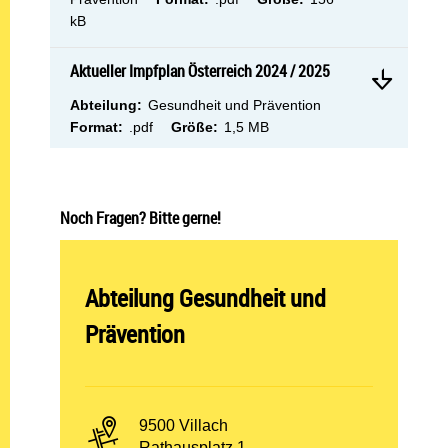
kB
Mehr 
Aktueller Impfplan Österreich 2024 / 2025
Aktueller Impfplan Österreich 2024 / 2025
Abteilung:
Abteilung:
Gesundheit und Prävention
Dateityp:
Dateigröße:
Format:
.pdf
Größe:
1,5 MB
Noch Fragen? Bitte gerne!
Abteilung öffnen:
Abteilung Gesundheit und
Prävention
PLZ und Ort:
9500 Villach
Adresse:
Rathausplatz 1