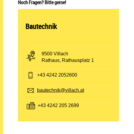
Noch Fragen? Bitte gerne!
Abteilung öffnen:
Bautechnik
PLZ und Ort:
9500 Villach
Adresse:
Rathaus, Rathausplatz 1
Telefon:
+43 4242 2052600
E-Mail:
bautechnik@villach.at
Fax:
+43 4242 205 2699