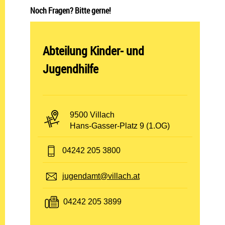
Noch Fragen? Bitte gerne!
Abteilung öffnen:
Abteilung Kinder- und
Jugendhilfe
PLZ und Ort:
9500 Villach
Adresse:
Hans-Gasser-Platz 9 (1.OG)
Telefon:
04242 205 3800
E-Mail:
jugendamt@villach.at
Fax:
04242 205 3899