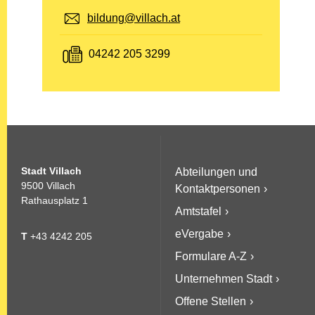
E-Mail:
bildung@villach.at
Fax:
04242 205 3299
Stadt Villach
Abteilungen und
9500 Villach
Kontaktpersonen
Rathausplatz 1
Amtstafel
eVergabe
T
+43 4242 205
Formulare A-Z
Unternehmen Stadt
Offene Stellen