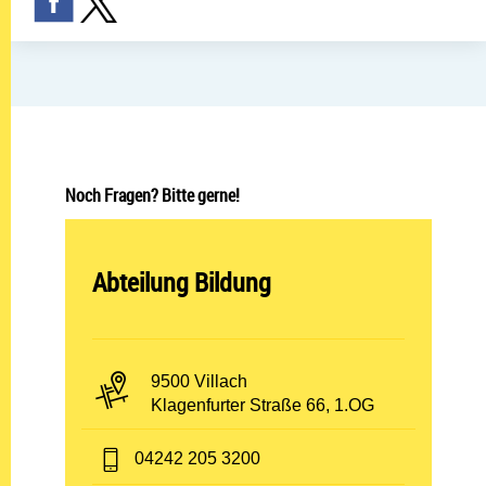
Noch Fragen? Bitte gerne!
Abteilung öffnen:
Abteilung Bildung
PLZ und Ort:
9500 Villach
Adresse:
Klagenfurter Straße 66, 1.OG
Telefon:
04242 205 3200