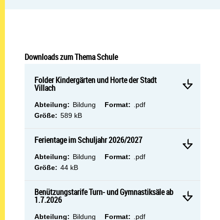
Downloads zum Thema Schule
Mehr 
Folder Kindergärten und Horte der Stadt Villach
Folder Kindergärten und Horte der Stadt
Villach
Abteilung:
Dateityp:
Abteilung:
Bildung
Format:
.pdf
Dateigröße:
Größe:
589 kB
Mehr 
Ferientage im Schuljahr 2026/2027
Ferientage im Schuljahr 2026/2027
Abteilung:
Dateityp:
Abteilung:
Bildung
Format:
.pdf
Dateigröße:
Größe:
44 kB
Mehr 
Benützungstarife Turn- und Gymnastiksäle ab 1.7.2026
Benützungstarife Turn- und Gymnastiksäle ab
1.7.2026
Abteilung:
Dateityp:
Abteilung:
Bildung
Format:
.pdf