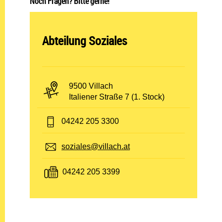
Noch Fragen? Bitte gerne!
Abteilung öffnen:
Abteilung Soziales
PLZ und Ort:
9500 Villach
Adresse:
Italiener Straße 7 (1. Stock)
Telefon:
04242 205 3300
E-Mail:
soziales@villach.at
Fax:
04242 205 3399