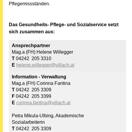
Pflegemissständen.
Das Gesundheits- Pflege- und Sozialservice
setzt
sich zusammen aus:
Ansprechpartner
Mag.a (FH) Helene Willegger
T
04242 205 3310
E
helene.willegger@villach.at
Information - Verwaltung
Mag.a (FH) Corinna Fantina
T
04242 205 3309
F
04242 205 3399
E
corinna.fantina@villach.at
Petra Mikula-Ulbing, Akademische
Sozialarbeiterin
T
04242 205 3309