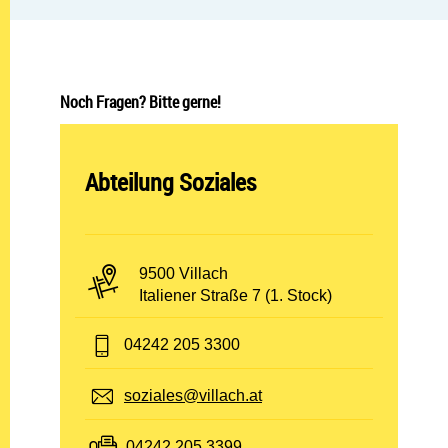
Noch Fragen? Bitte gerne!
Abteilung öffnen:
Abteilung Soziales
PLZ und Ort:
9500 Villach
Adresse:
Italiener Straße 7 (1. Stock)
Telefon:
04242 205 3300
E-Mail:
soziales@villach.at
Fax:
04242 205 3399