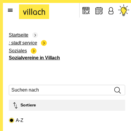
Gehe zur Startseite
Startseite
stadt service
Soziales
Sozialvereine in Villach
Suchen nach
Sortiere
Drop-down- Art
A-Z