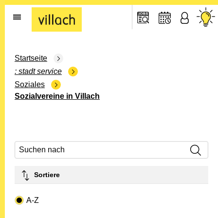
Gehe zur Startseite
Startseite
stadt service
Soziales
Sozialvereine in Villach
Suchen nach
Sortiere
Drop-down- Art
A-Z