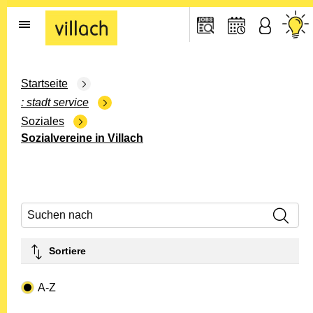
Gehe zur Startseite
Startseite
stadt service
Soziales
Sozialvereine in Villach
Suchen nach
Sortiere
Drop-down- Art
A-Z