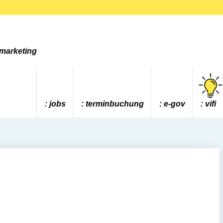
tmarketing
jobs
terminbuchung
e-gov
vifi