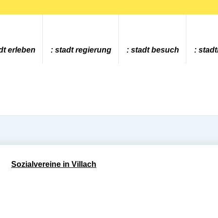
dt erleben
stadt regierung
stadt besuch
stad
Sozialvereine in Villach