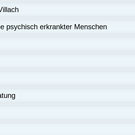
Villach
ge psychisch erkrankter Menschen
atung