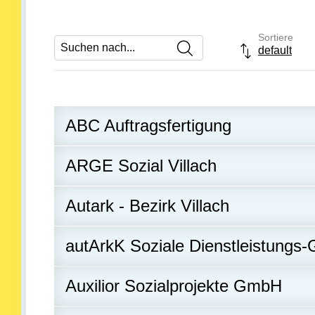
Sortiere
Suchen nach
default
Drop-down- 
ABC Auftragsfertigung
ARGE Sozial Villach
Autark - Bezirk Villach
autArkK Soziale Dienstleistung
Auxilior Sozialprojekte GmbH