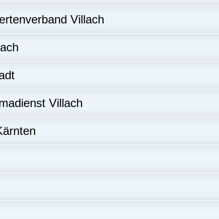
ertenverband Villach
lach
adt
madienst Villach
Kärnten