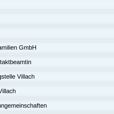
Familien GmbH
ntaktbeamtin
telle Villach
illach
hngemeinschaften