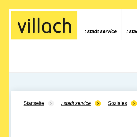
Gehe zur Startseite
stadt service
sta
Startseite
stadt service
Soziales