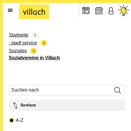
Gehe zur Startseite
Startseite
stadt service
Soziales
Sozialvereine in Villach
Suchen nach
Sortiere
Drop-down- Art
A-Z