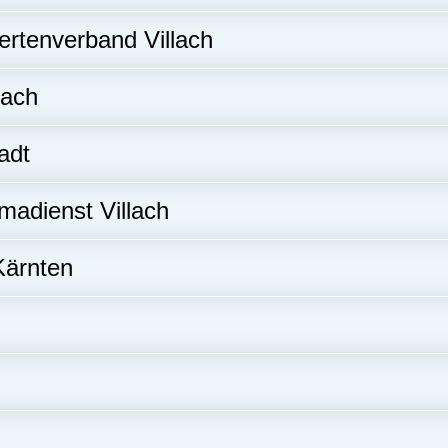
ertenverband Villach
lach
adt
madienst Villach
Kärnten