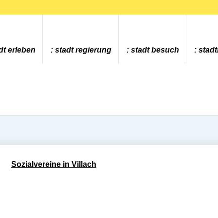
dt erleben
stadt regierung
stadt besuch
stad
Sozialvereine in Villach