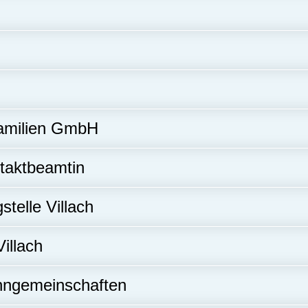
Familien GmbH
ntaktbeamtin
telle Villach
illach
hngemeinschaften