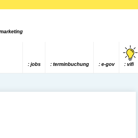
tmarketing
jobs
terminbuchung
e-gov
vifi