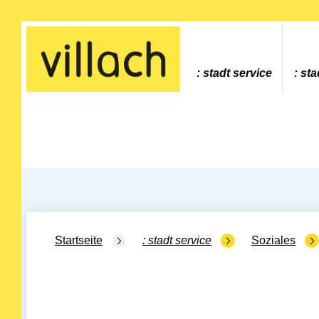
Gehe zur Startseite
stadt service
sta
Startseite
stadt service
Soziales