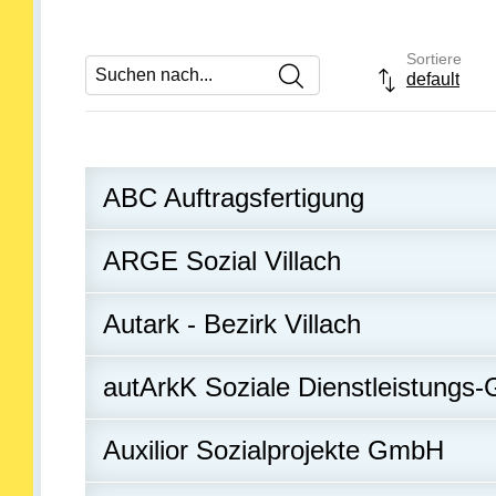
Sortiere
Suchen nach
default
Drop-down- 
ABC Auftragsfertigung
ARGE Sozial Villach
Autark - Bezirk Villach
autArkK Soziale Dienstleistung
Auxilior Sozialprojekte GmbH