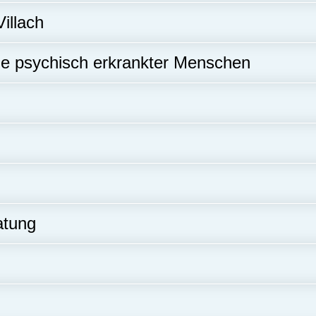
Villach
ge psychisch erkrankter Menschen
atung