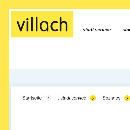
Gehe zur Startseite
stadt service
sta
Startseite
stadt service
Soziales