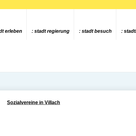
dt erleben
stadt regierung
stadt besuch
stad
Sozialvereine in Villach