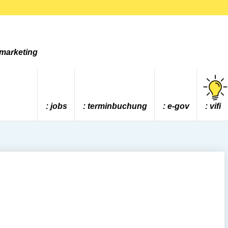
tmarketing
jobs
terminbuchung
e-gov
vifi