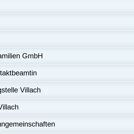
Familien GmbH
ntaktbeamtin
telle Villach
illach
hngemeinschaften