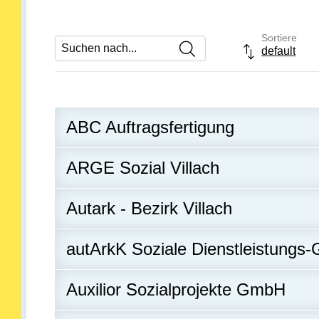
Sortiere
Suchen nach
default
Drop-down- 
ABC Auftragsfertigung
ARGE Sozial Villach
Autark - Bezirk Villach
autArkK Soziale Dienstleistung
Auxilior Sozialprojekte GmbH