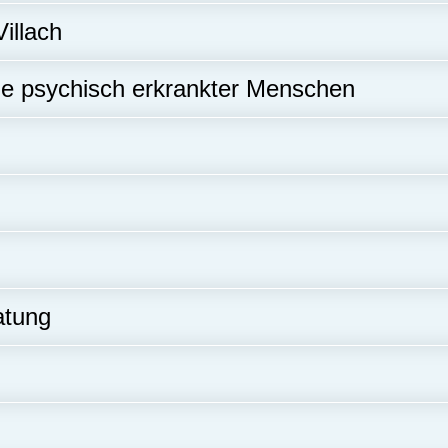
Villach
ge psychisch erkrankter Menschen
atung