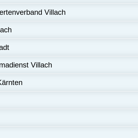
ertenverband Villach
lach
adt
madienst Villach
Kärnten