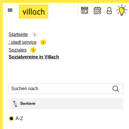
Gehe zur Startseite
Startseite
stadt service
Soziales
Sozialvereine in Villach
Suchen nach
Sortiere
Drop-down- Art
A-Z