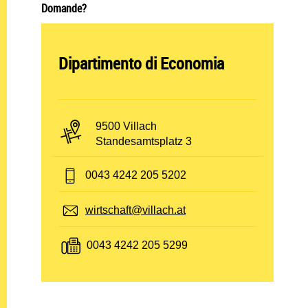
Domande?
Abteilung öffnen:
Dipartimento di Economia
PLZ und Ort:
9500 Villach
Adresse:
Standesamtsplatz 3
Telefon:
0043 4242 205 5202
E-Mail:
wirtschaft@villach.at
Fax:
0043 4242 205 5299