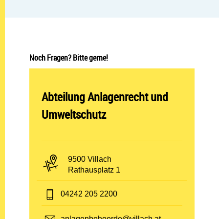
Noch Fragen? Bitte gerne!
Abteilung öffnen:
Abteilung Anlagenrecht und
Umweltschutz
PLZ und Ort:
9500 Villach
Adresse:
Rathausplatz 1
Telefon:
04242 205 2200
E-Mail:
anlagenbehoerde@villach.at