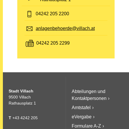
Telefon:
04242 205 2200
E-Mail:
anlagenbehoerde@villach.at
Fax:
04242 205 2299
Stadt Villach
Abteilungen und
9500 Villach
Kontaktpersonen
Rathausplatz 1
Amtstafel
eVergabe
T
+43 4242 205
Formulare A-Z