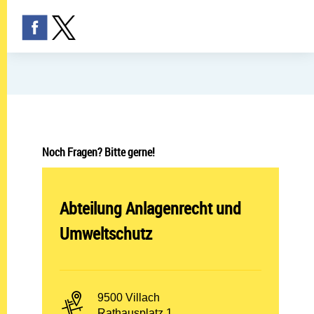
Noch Fragen? Bitte gerne!
Abteilung öffnen:
Abteilung Anlagenrecht und
Umweltschutz
PLZ und Ort:
9500 Villach
Adresse:
Rathausplatz 1