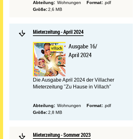
Abteilung:
Wohnungen
Format:
.pdf
Größe:
2,6 MB
Mehr lesen: Mieterzeitung -
Mieterzeitung - April 2024
Mieterzeitung - April 2024
Ausgabe 16/
April 2024
Die Ausgabe April 2024 der Villacher
Mieterzeitung "Zu Hause in Villach"
Abteilung:
Wohnungen
Format:
.pdf
Größe:
2,8 MB
Mehr lesen: Mieterzeitung
Mieterzeitung - Sommer 2023
Mieterzeitung - Sommer 2023