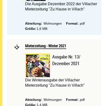
Die Ausgabe Dezember 2022 der Villacher
Mieterzeitung "Zu Hause in Villach"
Abteilung:
Wohnungen
Format:
.pdf
Größe:
1,6 MB
Mehr lesen: Mieterzeitung 
Mieterzeitung - Winter 2021
Mieterzeitung - Winter 2021
Ausgabe Nr. 13/
Dezember 2021
Die Winterausgabe der Villacher
Mieterzeitung "Zu Hause in Villach"
Abteilung:
Wohnungen
Format:
.pdf
Größe:
1,4 MB