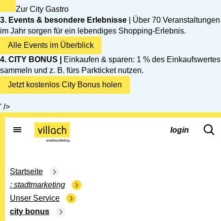
Zur City Gastro
3. Events & besondere Erlebnisse
| Über 70 Veranstaltungen
im Jahr sorgen für ein lebendiges Shopping-Erlebnis.
Alle Events im Überblick
4. CITY BONUS |
Einkaufen & sparen: 1 % des Einkaufswertes
sammeln und z. B. fürs Parkticket nutzen.
Jetzt kostenlos City Bonus holen
' />
Gehe zur Startseite
dd.s
login
Startseite
stadtmarketing
Unser Service
city bonus