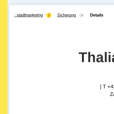
stadtmarketing
Sicherung
Details
Thal
| T +
Z