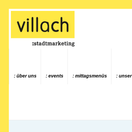
Gehe zur Startseite
über uns
events
mittagsmenüs
unser