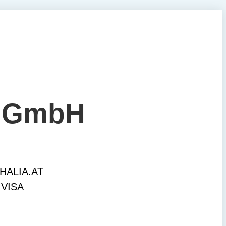
n GmbH
ALIA.AT
 VISA