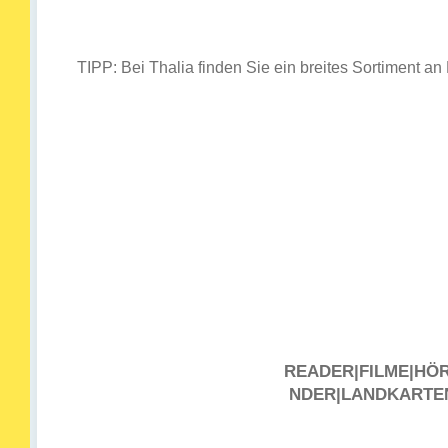
TIPP: Bei Thalia finden Sie ein breites Sortiment
READER|FILME|HÖ
NDER|LANDKARTE