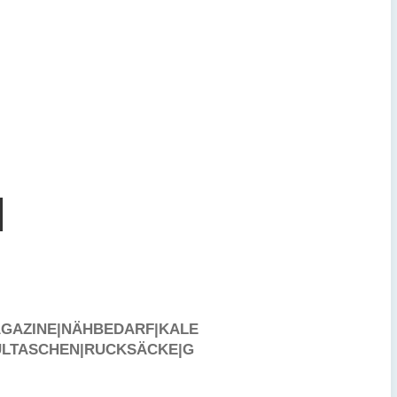
N
AGAZINE|NÄHBEDARF|KALE
ULTASCHEN|RUCKSÄCKE|G