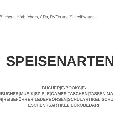
 an Büchern, Hörbüchern, CDs, DVDs und Schreibwaren.
SPEISENARTE
BÜCHER|E-BOOKS|E-
RBÜCHER|MUSIK|SPIELE|GAMES|TASCHEN|TASSEN|M
N|REISEFÜHRER|LEDERBÖRSEN|SCHULARTIKEL|SCH
ESCHENKSARTIKEL|BÜROBEDARF