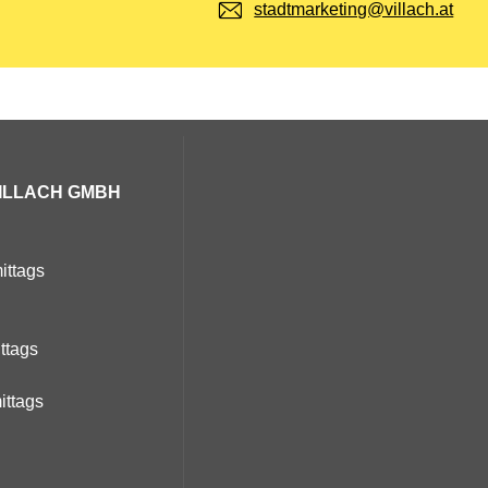
E-Mail:
stadtmarketing@villach.at
ILLACH GMBH
ittags
ittags
ittags