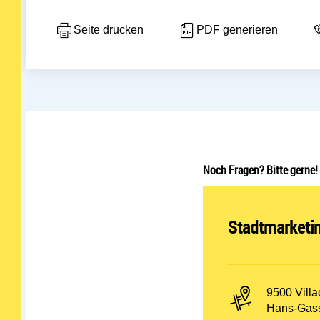
Seite drucken
PDF generieren
Noch Fragen? Bitte gerne!
Abteilung öff
Stadtmarketi
PLZ und Or
9500 Villa
Adresse:
Hans-Gass