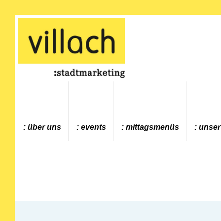
Gehe zur Startseite
über uns
events
mittagsmenüs
unser