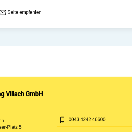
Seite empfehlen
nen:
ng Villach GmbH
Telefon:
0043 4242 46600
t:
ch
er-Platz 5