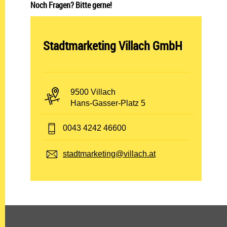
Noch Fragen? Bitte gerne!
Abteilung öffnen:
Stadtmarketing Villach GmbH
PLZ und Ort:
9500 Villach
Adresse:
Hans-Gasser-Platz 5
Telefon:
0043 4242 46600
E-Mail:
stadtmarketing@villach.at