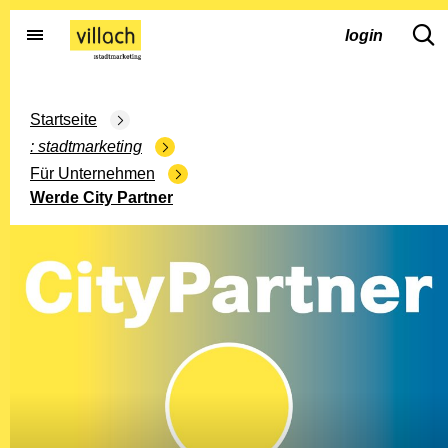
Gehe zur Startseite
dd.s
login
Startseite
stadtmarketing
Für Unternehmen
Werde City Partner